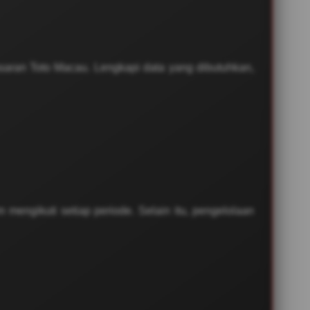
aran Toto Macau. Lengkapi data yang dibutuhkan,
 mengikuti setiap periode. Selain itu, pengelolaan