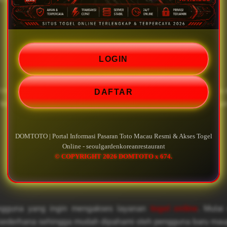
LOGIN
enghadirkan berbagai informasi yang dibutuhkan pengguna dal
DAFTAR
i terbaru mengenai berbagai pasaran populer dapat ditemuka
DOMTOTO | Portal Informasi Pasaran Toto Macau Resmi & Akses Togel
Online - seoulgardenkoreanrestaurant
© COPYRIGHT 2026 DOMTOTO x 674.
gguna yang ingin mengakses layanan
togel online
. Mulai
 sederhana sehingga mudah dipahami oleh pengguna baru ma