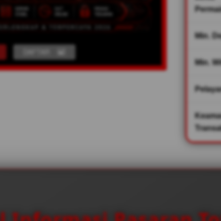
l
Perma
s
Min. D
DAFTAR
Min. W
Pelay
Keama
Transa
 Informasi Pasaran T